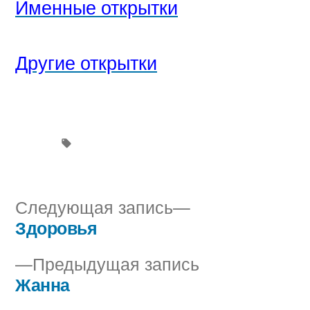
Именные открытки
Другие открытки
Следующая
Следующая запись
запись:
Здоровья
Навигация
Предыдущая
Предыдущая запись
по
запись:
Жанна
записям