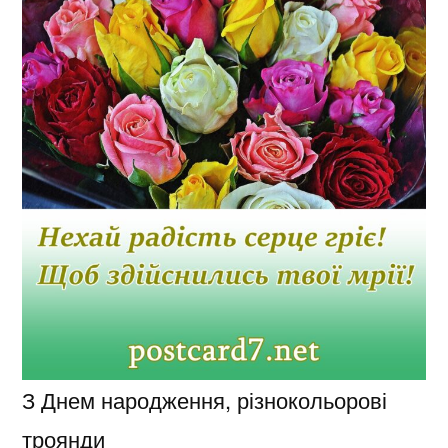
З Днем народження, різнокольорові
троянди