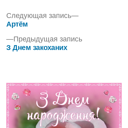
Следующая
Следующая запись
запись:
Артём
Навигация
Предыдущая
Предыдущая запись
по
запись:
З Днем закоханих
записям