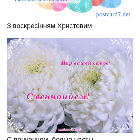
З воскресінням Христовим
С венчанием, белые цветы