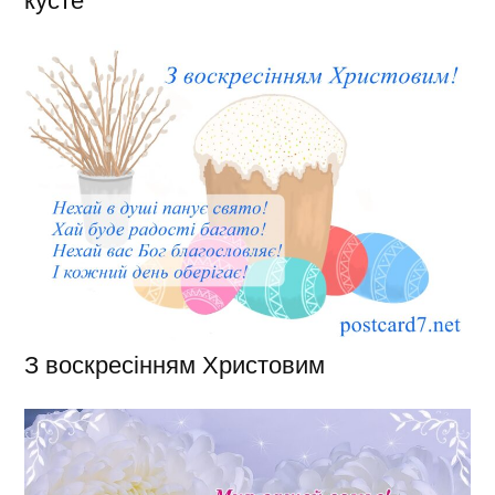
З воскресінням Христовим