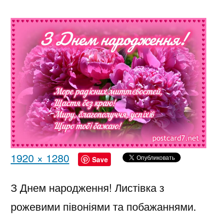
Полный
1920 × 1280
Save
размер
З Днем народження! Листівка з
рожевими півоніями та побажаннями.