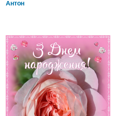
запись:
Антон
записям