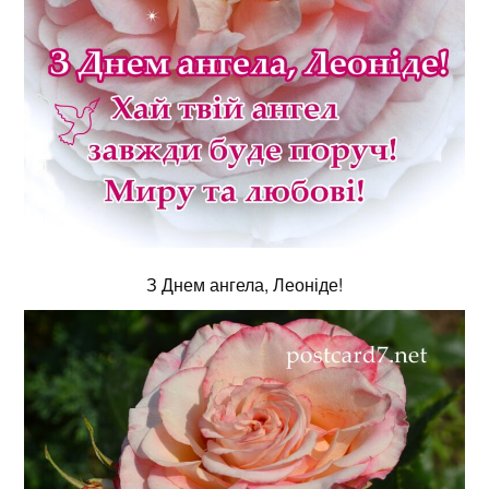
З Днем ангела, Леоніде!