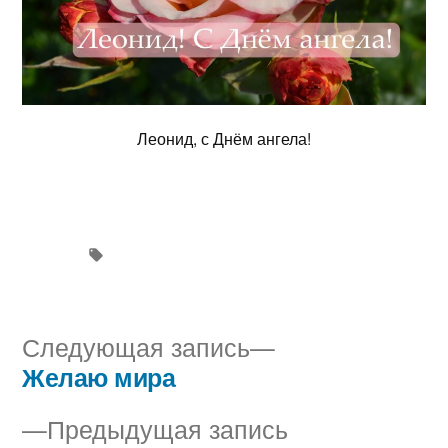
Леонид, с Днём ангела!
Следующая
Следующая запись
запись:
Желаю мира
Навигация
Предыдущая
Предыдущая запись
по