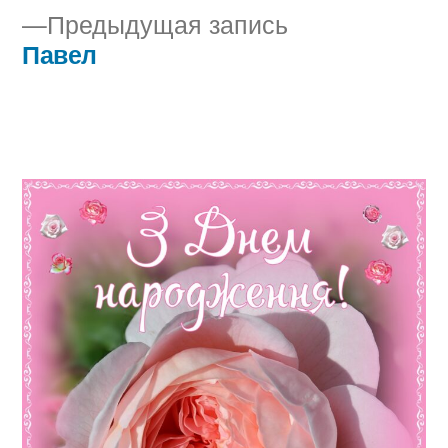
Предыдущая
Предыдущая запись
по
запись:
Павел
записям