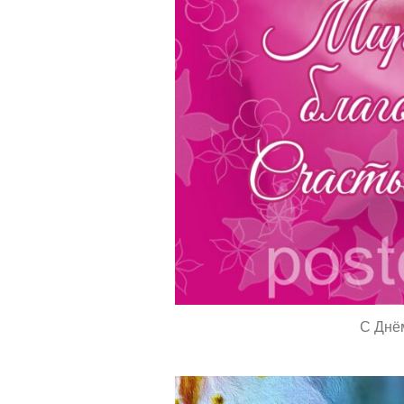
С Днё