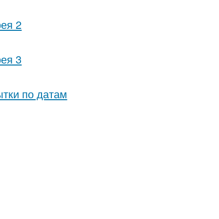
ея 2
ея 3
тки по датам