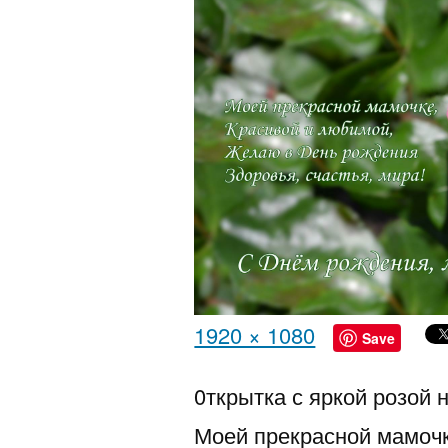
Полный
1920 × 1080
Save
размер
0ткрытка с яркой розой
Моей прекрасной мамочк