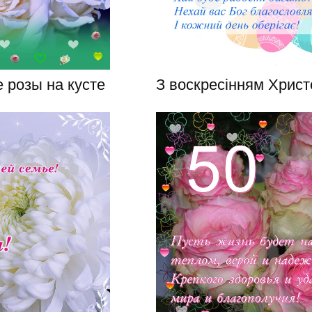
 розы на кусте
З воскресінням Хрис