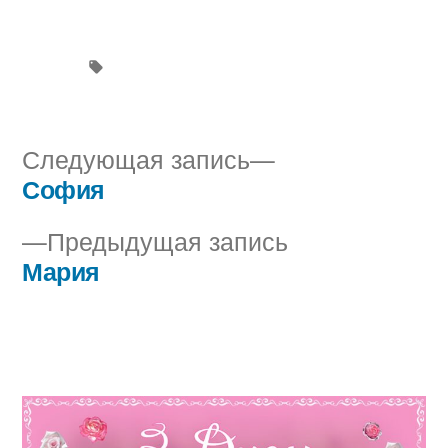
Следующая
Следующая запись
запись:
София
Навигация
Предыдущая
Предыдущая запись
по
запись:
Мария
записям